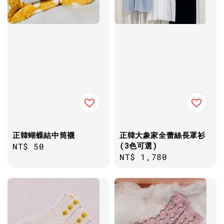
正韓蝴蝶結中筒襪
正韓大象家全蕾絲長罩衫
(3色可選)
Regular
NT$ 50
Regular
NT$ 1,780
price
price