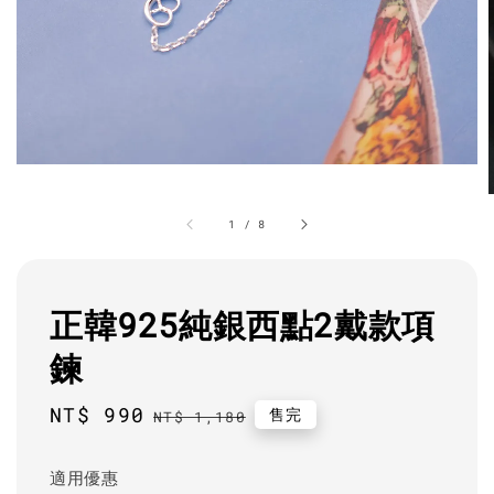
1
/
8
正韓925純銀西點2戴款項
鍊
Sale
NT$ 990
Regular
售完
NT$ 1,180
price
price
適用優惠