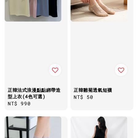
正韓法式浪漫點點綁帶造
正韓雛菊透氣短襪
型上衣(4色可選)
Regular
NT$ 50
Regular
NT$ 990
price
price