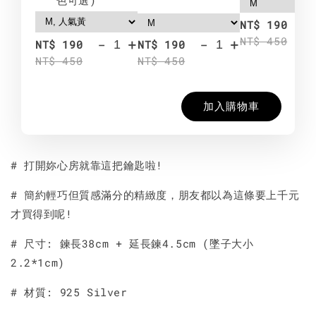
-
NT$ 190
NT$ 450
-
+
-
+
NT$ 190
NT$ 190
NT$ 450
NT$ 450
加入購物車
# 打開妳心房就靠這把鑰匙啦!
# 簡約輕巧但質感滿分的精緻度，朋友都以為這條要上千元
才買得到呢!
# 尺寸: 鍊長38cm + 延長鍊4.5cm (墜子大小
2.2*1cm)
# 材質: 925 Silver