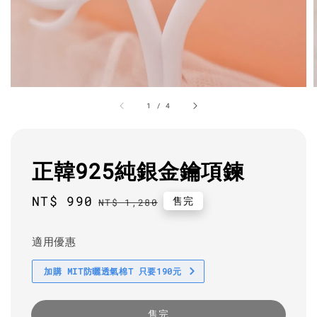
1
/
4
正韓925純銀金鑰項鍊
Sale
NT$ 990
Regular
售完
NT$ 1,280
price
price
適用優惠
加購 MIT防曬透氣棉T 只要190元
售完