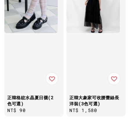
正韓格紋水晶夏日襪(2
正韓大象家可收腰蕾絲長
色可選)
洋裝(3色可選)
Regular
NT$ 90
Regular
NT$ 1,580
price
price