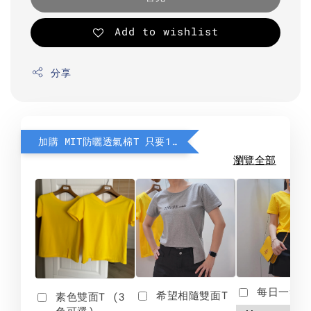
Add to wishlist
分享
加購 MIT防曬透氣棉T 只要190元
瀏覽全部
每日一笑雙
希望相隨雙面T
素色雙面T (3
色可選)