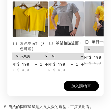
每日一笑雙
希望相隨雙面T
素色雙面T (3
色可選)
-
NT$ 190
NT$ 450
-
+
-
+
NT$ 190
NT$ 190
NT$ 450
NT$ 450
加入購物車
# 簡約的閃耀星星是人見人愛的造型，百搭又耐看。