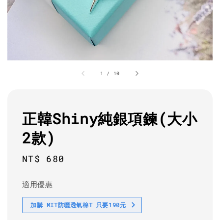
1
/
10
正韓Shiny純銀項鍊(大小
2款)
Regular
NT$ 680
price
適用優惠
加購 MIT防曬透氣棉T 只要190元