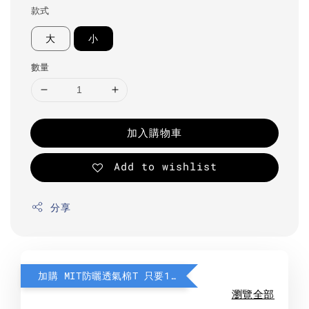
款式
大
小
數量
加入購物車
Add to wishlist
分享
加購 MIT防曬透氣棉T 只要190元
瀏覽全部