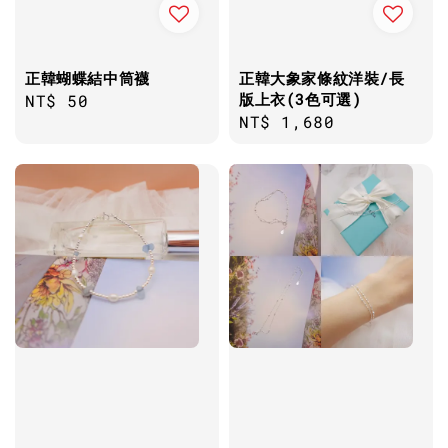
正韓蝴蝶結中筒襪
正韓大象家條紋洋裝/長
版上衣(3色可選)
Regular
NT$ 50
Regular
NT$ 1,680
price
price