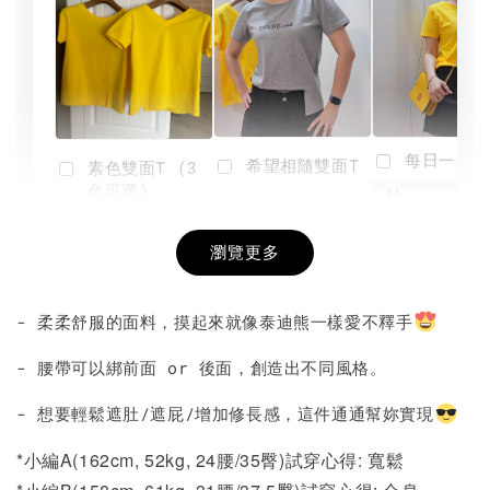
每日一笑雙
希望相隨雙面T
素色雙面T (3
色可選)
-
NT$ 190
瀏覽更多
NT$ 450
-
+
-
+
NT$ 190
NT$ 190
NT$ 450
NT$ 450
- 柔柔舒服的面料，摸起來就像泰迪熊一樣愛不釋手
加入購物車
- 腰帶可以綁前面 or 後面，創造出不同風格。
- 想要輕鬆遮肚/遮屁/增加修長感，這件通通幫妳實現
*小編A(162cm, 52kg, 24腰/35臀)試穿心得: 寬鬆