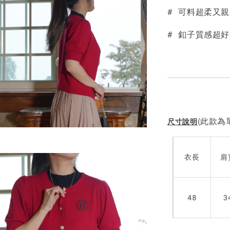
# 可料超柔又
NT$ 190
NT$ 450
# 釦子質感超
(此款為單
尺寸說明
衣長
肩
48
3