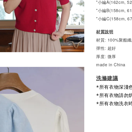
*小編A(162cm, 
*小編B(158cm, 6
*小編C(158cm, 6
材質說明
材質: 100%聚酯
彈性: 超好
厚度: 微厚
made in China
洗滌建議
*所有衣物深淺
*所有衣物請勿
*所有衣物洗衣