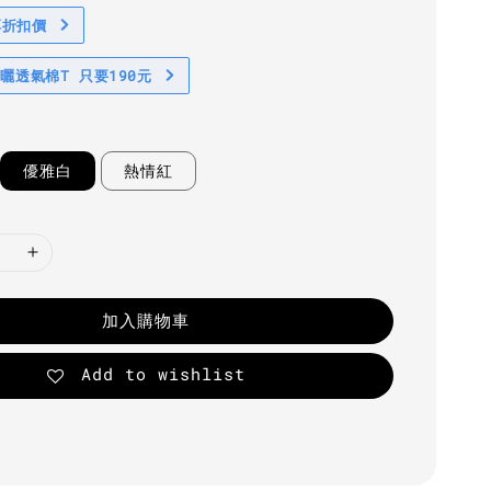
享折扣價
防曬透氣棉T 只要190元
優雅白
熱情紅
加入購物車
Add to wishlist