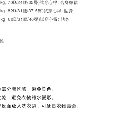
52kg, 70D/24腰/35臀)試穿心得: 合身微鬆
1kg, 82D/31腰/37.5臀)試穿心得:
貼身
7kg, 80D/31腰/40臀)試穿心得: 貼
身
纖維
色需分開洗滌，避免染色。
烘乾，避免衣物縮水變形。
時反面放入洗衣袋，可延長衣物壽命。