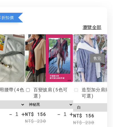
享折扣價
瀏覽全部
售完
用腰帶(4色
百變披肩(5色可
造型加分肩搭(4色
選)
可選)
-
+
-
+
NT$ 156
N
NT$ 156
NT$ 230
N
NT$ 230