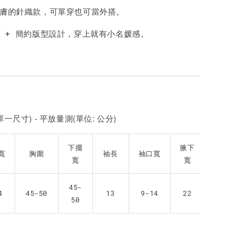
親膚的針織款，可單穿也可當外搭。
-
+
-
+
-
+
NT$ 190
NT$ 190
N
NT$ 450
NT$ 450
N
好 + 簡約版型設計，穿上就有小名媛感。
加入購物車
一尺寸) - 平放量測(單位: 公分)
下擺
腋下
寬
胸圍
袖長
袖口寬
寬
寬
45-
4
45-50
13
9-14
22
50