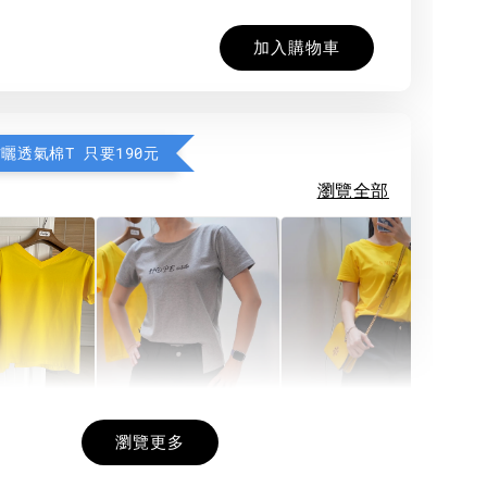
加入購物車
防曬透氣棉T 只要190元
瀏覽全部
希望相隨雙面T
每日一笑雙面T
面T (3色
瀏覽更多