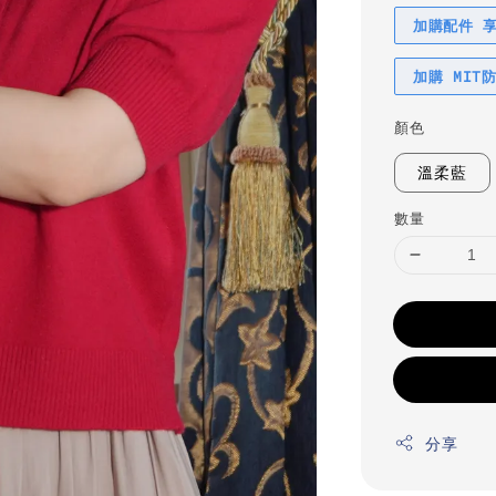
加購配件 
加購 MIT
顏色
溫柔藍
數量
分享