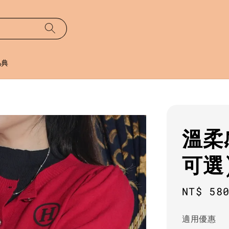
易典
溫柔
可選
Regula
NT$ 58
price
適用優惠