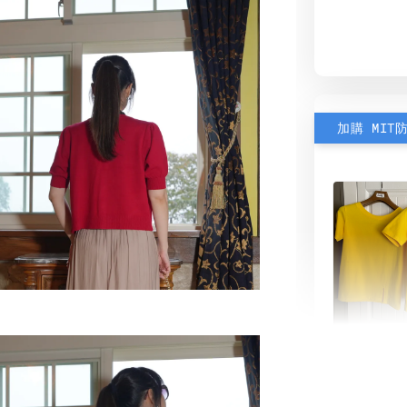
加購 MIT
素色雙
可選)