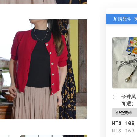
加購配件 
珍珠萬
可選)
NT$ 109
NT$ 160