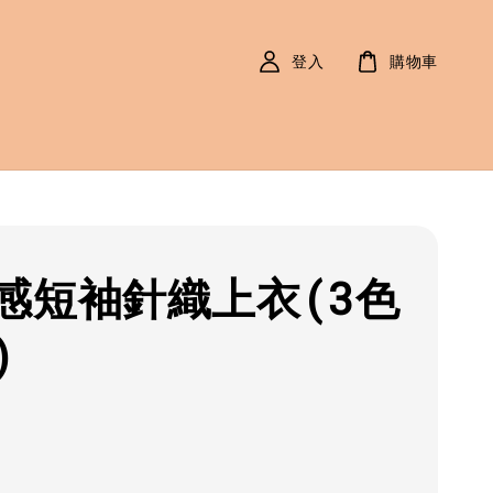
登入
購物車
感短袖針織上衣(3色
)
r
0