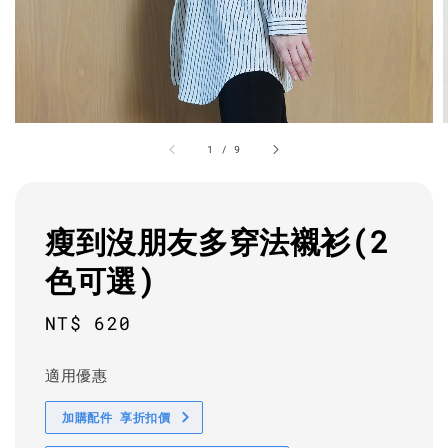
1
/
9
瘦到沒朋友多穿法襯衫(2
色可選)
Regular
NT$ 620
price
適用優惠
加購配件 享折扣價