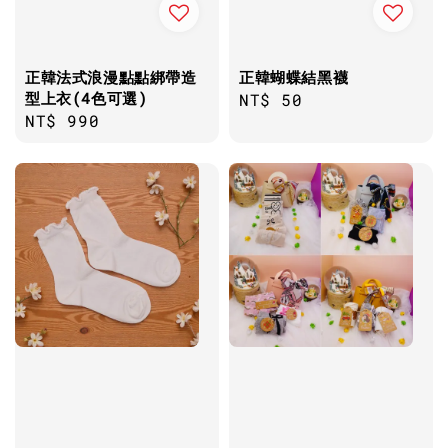
正韓法式浪漫點點綁帶造
正韓蝴蝶結黑襪
型上衣(4色可選)
Regular
NT$ 50
Regular
NT$ 990
price
price