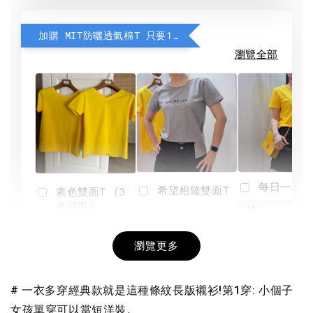
加購 MIT防曬透氣棉T 只要190元
瀏覽全部
每日一笑雙
希望相隨雙面T
素色雙面T (3
色可選)
-
NT$ 190
瀏覽更多
NT$ 450
-
+
-
+
NT$ 190
NT$ 190
NT$ 450
NT$ 450
# 一衣多穿經典款就是這種條紋長版襯衫!
第1穿: 小個子
女孩單穿可以當短洋裝。
加入購物車