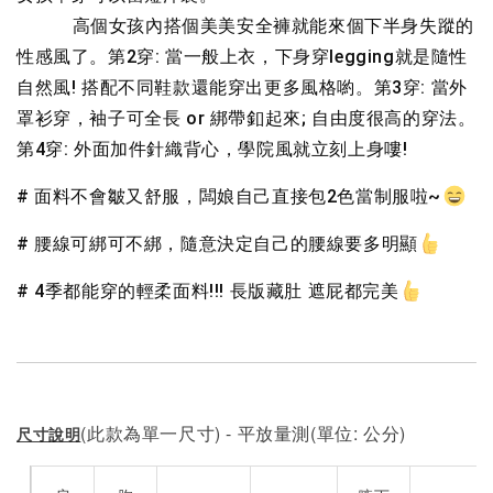
           高個女孩內搭個美美安全褲就能來個下半身失蹤的
性感風了。第2穿: 當一般上衣，下身穿legging就是隨性
自然風! 搭配不同鞋款還能穿出更多風格喲。第3穿: 當外
罩衫穿，袖子可全長 or 綁帶釦起來; 自由度很高的穿法。
第4穿: 外面加件針織背心，學院風就立刻上身嘍!
# 面料不會皺又舒服，闆娘自己直接包2色當制服啦~
# 腰線可綁可不綁，隨意決定自己的腰線要多明顯
# 4季都能穿的輕柔面料!!! 長版藏肚 遮屁都完美
(此款為單一尺寸) - 平放量測(單位: 公分)
尺寸說明