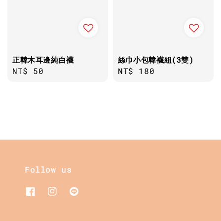
正韓木耳邊純白襪
絲巾小包韓襪組(3雙)
Regular
NT$ 50
Regular
NT$ 180
price
price
Follow us