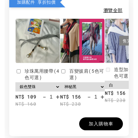
加購配件 享折扣價
瀏覽全部
售完
造型加分肩
珍珠萬用腰帶(4
百變披肩(5色可
色可選)
色可選)
選)
NT$ 156
-
+
-
+
NT$ 109
NT$ 156
NT$ 230
NT$ 160
NT$ 230
加入購物車