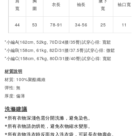
肩
胸
腋下
衣長
袖長
袖口寬
寬
圍
寬
44
53
78-91
34-56
25
11
*小編A(162cm, 52kg, 70D/24腰/35臀)試穿心得: 寬鬆
*小編B(158cm, 61kg, 82D/31腰/37.5臀)試穿心得:
微
鬆
*小編C(158cm, 67kg, 80D/31腰/40臀)試穿心得:
寬
鬆
材質說明
材質: 100%聚酯纖維
彈性: 無
厚度: 偏薄
洗滌建議
*所有衣物深淺色需分開洗滌，避免染色。
*所有衣物請勿烘乾，避免衣物縮水變形。
*所有衣物洗衣時反面放入洗衣袋，可延長衣物壽命。