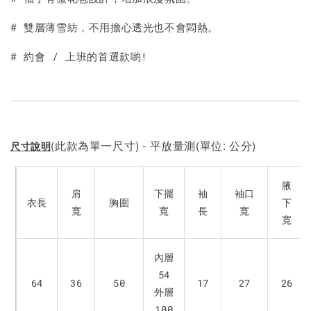
# 雙層薄雪紡，不用擔心透光也不會悶熱。
# 約會 / 上班的首選款喲!
(此款為單一尺寸) - 平放量測(單位: 公分)
尺寸說明
腋
肩
下擺
袖
袖口
衣長
胸圍
下
寬
寬
長
寬
寬
內層
54
64
36
50
17
27
26
外層
100