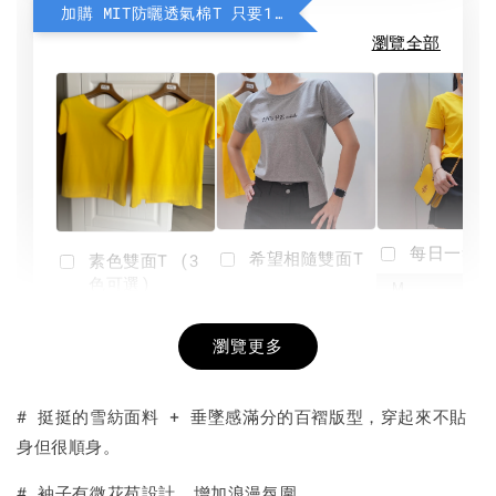
加購 MIT防曬透氣棉T 只要190元
瀏覽全部
每日一笑雙
希望相隨雙面T
素色雙面T (3
色可選)
-
NT$ 190
瀏覽更多
NT$ 450
-
+
-
+
NT$ 190
NT$ 190
NT$ 450
NT$ 450
# 挺挺的雪紡面料 + 垂墜感滿分的百褶版型，穿起來不貼
身但很順身。
加入購物車
# 袖子有微花苞設計，增加浪漫氛圍。