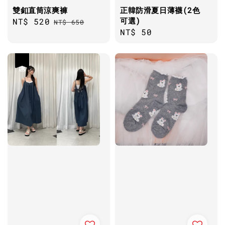
雙釦直筒涼爽褲
正韓防滑夏日薄襪(2色
可選)
Sale
NT$ 520
Regular
NT$ 650
Regular
NT$ 50
price
price
price
優惠