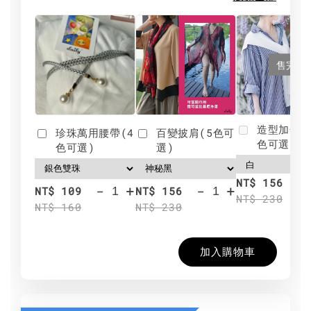
售完
造型加分肩
珍珠萬用腰帶(4
百變披肩(5色可
色可選)
色可選)
選)
NT$ 156
-
+
-
+
NT$ 109
NT$ 156
NT$ 230
NT$ 160
NT$ 230
加入購物車