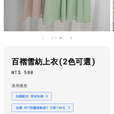
1
/
10
百褶雪紡上衣(2色可選)
Regular
NT$ 580
price
適用優惠
加購配件 享折扣價
加購 MIT防曬透氣棉T 只要190元