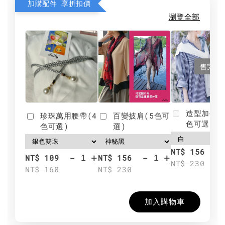
加購配件 享折扣價
瀏覽全部
售完
造型加分肩
珍珠萬用腰帶(4
百變披肩(5色可
色可選)
色可選)
選)
NT$ 156
-
+
-
+
NT$ 109
NT$ 156
NT$ 230
NT$ 160
NT$ 230
加入購物車