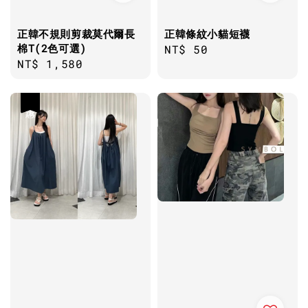
正韓不規則剪裁莫代爾長
正韓條紋小貓短襪
棉T(2色可選)
Regular
NT$ 50
Regular
NT$ 1,580
price
price
優惠