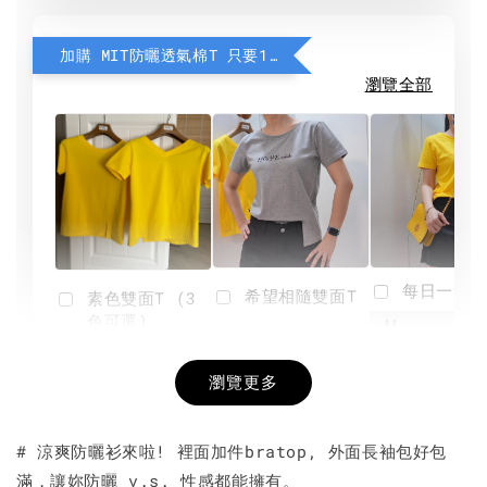
加購 MIT防曬透氣棉T 只要190元
瀏覽全部
每日一笑雙
希望相隨雙面T
素色雙面T (3
色可選)
-
NT$ 190
瀏覽更多
NT$ 450
-
+
-
+
NT$ 190
NT$ 190
NT$ 450
NT$ 450
# 涼爽防曬衫來啦! 裡面加件bratop, 外面長袖包好包
滿，讓妳防曬 v.s. 性感都能擁有。
加入購物車