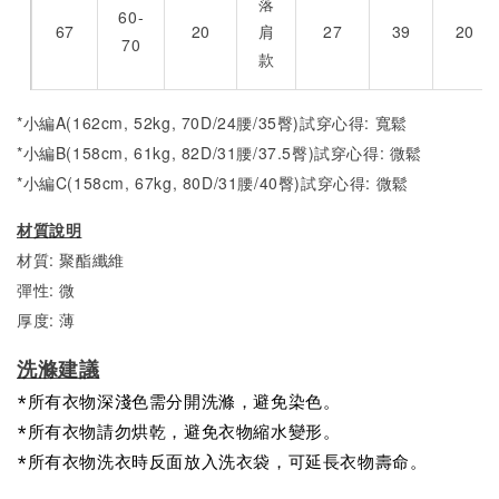
落
60-
67
20
肩
27
39
20
70
款
*小編A(162cm, 52kg, 70D/24腰/35臀)試穿心得: 寬鬆
*小編B(158cm, 61kg, 82D/31腰/37.5臀)試穿心得: 微
鬆
*小編C(158cm, 67kg, 80D/31腰/40臀)試穿心得: 微
鬆
材質說明
材質: 聚酯纖維
彈性: 微
厚度: 薄
洗滌建議
*所有衣物深淺色需分開洗滌，避免染色。
*所有衣物請勿烘乾，避免衣物縮水變形。
*所有衣物洗衣時反面放入洗衣袋，可延長衣物壽命。