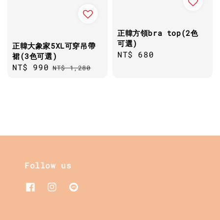
正韓方領bra top(2色
可選)
正韓大象家5XL可穿吊帶
Regular
NT$ 680
裙(3色可選)
price
Sale
NT$ 990
Regular
NT$ 1,280
price
price
Follow us