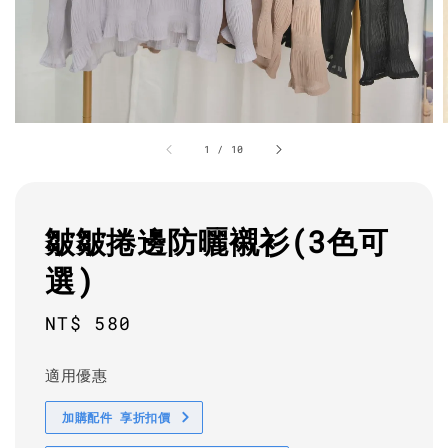
1
/
10
皺皺捲邊防曬襯衫(3色可
選)
Regular
NT$ 580
price
適用優惠
加購配件 享折扣價