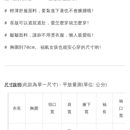
# 輕薄舒服面料，要紮進下著也不會臃腫哦!
# 長版可以遮屁遮肚，愛怎麼穿就怎麼穿!
# 皺皺面料，讓妳不用燙衣服，懶人最愛啦!
# 胸圍到70cm, 福氣女孩也能安心穿的尺寸喲!
(此款為單一尺寸) - 平放量測(單位: 公分)
尺寸說明
袖
領口
肩
腋下
袖
衣長
胸圍
口
寬
寬
寬
長
寬