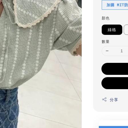
加購 MIT
顏色
綠格
數量
分享