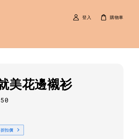
登入
購物車
就美花邊襯衫
r
650
享折扣價