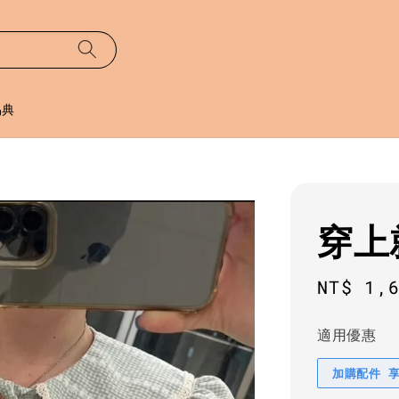
易典
穿上
Regula
NT$ 1,
price
適用優惠
加購配件 