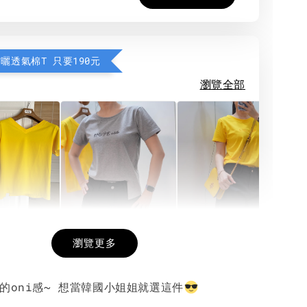
防曬透氣棉T 只要190元
瀏覽全部
希望相隨雙面T
每日一笑雙面T
面T (3色
瀏覽更多
的oni感~ 想當韓國小姐姐就選這件
-
+
-
+
-
+
NT$ 190
NT$ 190
N