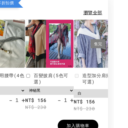
享折扣價
瀏覽全部
售完
用腰帶(4色
百變披肩(5色可
造型加分肩搭(4色
選)
可選)
-
+
-
+
NT$ 156
N
NT$ 156
NT$ 230
N
NT$ 230
加入購物車