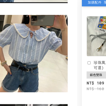
加購配件 
珍珠萬
可選)
NT$ 109
NT$ 160