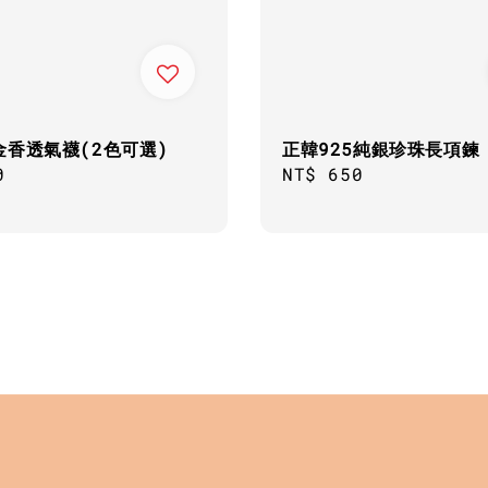
金香透氣襪(2色可選)
正韓925純銀珍珠長項鍊
ar
0
Regular
NT$ 650
price