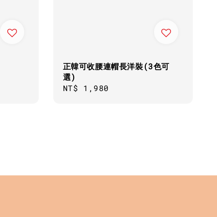
正韓可收腰連帽長洋裝(3色可
選)
Regular
NT$ 1,980
price