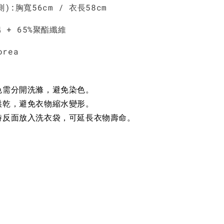
NT$ 450
NT$ 450
N
):胸寬56cm / 衣長58cm
棉 + 65%聚酯纖維
加入購物車
Korea
色需分開洗滌，避免染色。
烘乾，避免衣物縮水變形。
時反面放入洗衣袋，可延長衣物壽命。