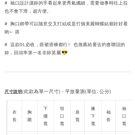
# 袖口設計讓妳的手看起來更秀氣纖細，需要做事時往上拉
也不會下滑，超方便。
# 胸口綁帶可以隨意交叉打結或是打個美麗蝴蝶結都好好看
喲~ 搭
# 這款OL必收，搭裙搭褲都行! 也推薦給要去約會聯誼的
妳，回頭率第一名非妳莫屬
(此款為單一尺寸) - 平放量測(單位: 公分)
尺寸說明
下
領
腋
袖
衣
胸
肩
袖
擺
口
下
口
長
圍
寬
長
寬
寬
寬
寬