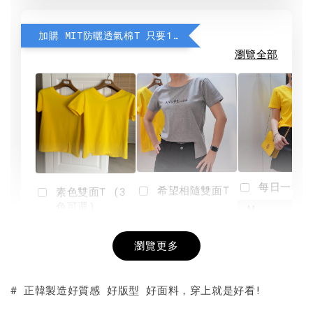
加購 MIT防曬透氣棉T 只要190元
瀏覽全部
每日一笑雙
希望相隨雙面T
素色雙面T (3
色可選)
-
NT$ 190
瀏覽更多
NT$ 450
-
+
-
+
NT$ 190
NT$ 190
NT$ 450
NT$ 450
# 正韓製造好質感 好版型 好面料，穿上就是好看!
加入購物車