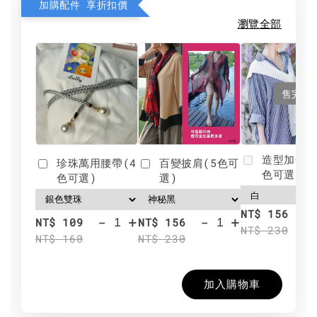
加購配件 享折扣價
瀏覽全部
售完
造型加分肩
珍珠萬用腰帶(4
百變披肩(5色可
色可選)
色可選)
選)
NT$ 156
-
+
-
+
NT$ 109
NT$ 156
NT$ 230
NT$ 160
NT$ 230
加入購物車