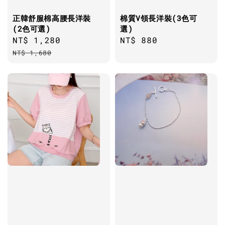
正韓舒服棉高腰長洋裝
棉質V領長洋裝(3色可
(2色可選)
選)
Sale
NT$ 1,280
Regular
Regular
NT$ 880
price
price
price
NT$ 1,680