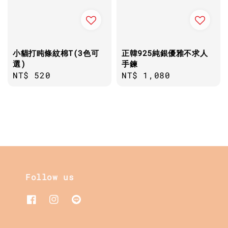
小貓打盹條紋棉T(3色可
正韓925純銀優雅不求人
選)
手鍊
Regular
NT$ 520
Regular
NT$ 1,080
price
price
Follow us