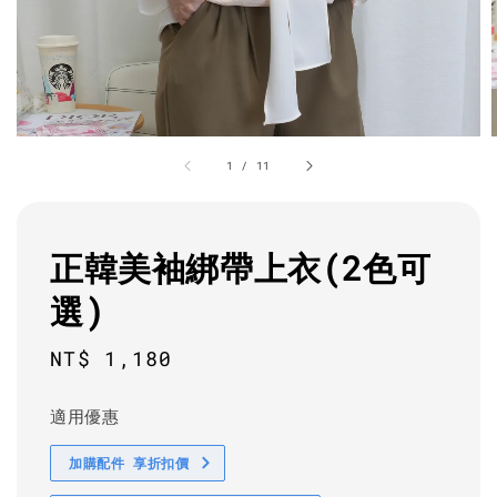
1
/
11
正韓美袖綁帶上衣(2色可
選)
Regular
NT$ 1,180
price
適用優惠
加購配件 享折扣價