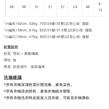
9-
60
50
51
21
37
24
40
13
*小編A(162cm, 52kg, 70D/24腰/35臀)試穿心得: 寬鬆
*小編B(158cm, 61kg, 82D/31腰/37.5臀)試穿心得: 微
鬆
*小編C(158cm, 67kg, 80D/31腰/40臀)試穿心得:
微
鬆
材質說明
材質: 雪紡 + 聚酯纖維
彈性: 無
厚度: 前面適中，後面偏薄
洗滌建議
*所有衣物深淺色需分開洗滌，避免染色。
*所有衣物請勿烘乾，避免衣物縮水變形。
*所有衣物洗衣時反面放入洗衣袋，可延長衣物壽命。