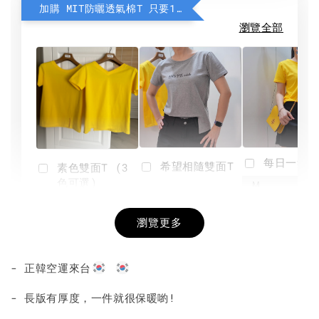
加購 MIT防曬透氣棉T 只要190元
瀏覽全部
每日一笑雙
希望相隨雙面T
素色雙面T (3
色可選)
-
NT$ 190
瀏覽更多
NT$ 450
-
+
-
+
NT$ 190
NT$ 190
NT$ 450
NT$ 450
- 正韓空運來台
加入購物車
- 長版有厚度，一件就很保暖喲!