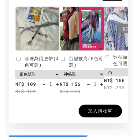
售完
造型加分肩
珍珠萬用腰帶(4
百變披肩(5色可
色可選)
色可選)
選)
NT$ 156
-
+
-
+
NT$ 109
NT$ 156
NT$ 230
NT$ 160
NT$ 230
加入購物車