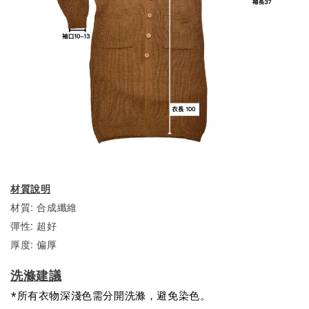
材質說明
材質: 合成纖維
彈性: 超好
厚度: 偏厚
洗滌建議
*所有衣物深淺色需分開洗滌，避免染色。