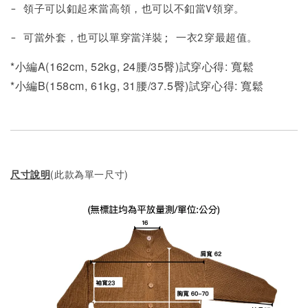
- 領子可以釦起來當高領，也可以不釦當V領穿。
- 可當外套，也可以單穿當洋裝; 一衣2穿最超值。
*小編A(162cm, 52kg, 24腰/35臀)試穿心得: 寬鬆
*小編B(158cm, 61kg, 31腰/37.5臀)試穿心得:
寬鬆
尺寸說明
(此款為單一尺寸)