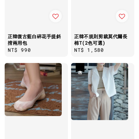
正韓復古藍白碎花手提斜
正韓不規則剪裁莫代爾長
揹兩用包
棉T(2色可選)
Regular
NT$ 990
Regular
NT$ 1,580
price
price
優惠