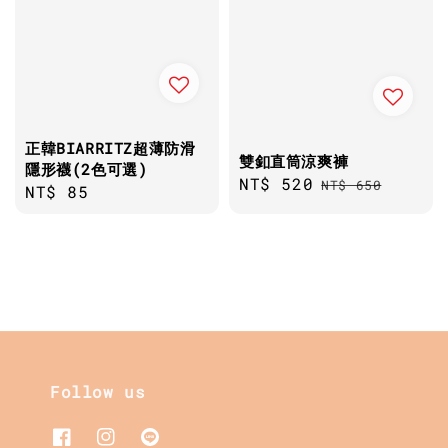
正韓BIARRITZ超薄防滑
雙釦直筒涼爽褲
隱形襪(2色可選)
Sale
NT$ 520
Regular
NT$ 650
Regular
NT$ 85
price
price
price
Follow us