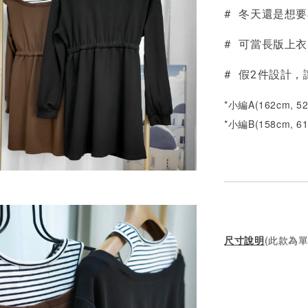
NT$ 450
# 冬天還是想
# 可當長版上
# 假2件設計
*小編A(162cm, 5
*小編B(158cm, 6
尺寸說明
(此款為單