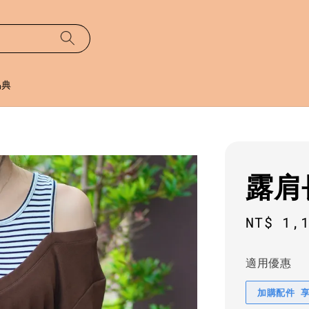
易典
露肩
Sale
NT$ 1,
price
適用優惠
加購配件 