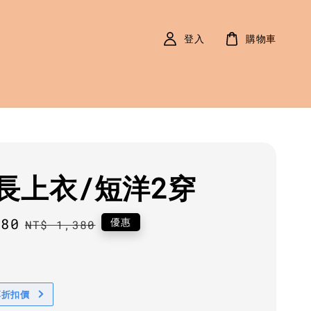
登入
購物車
長上衣/短洋2穿
180
Regular
優惠
NT$ 1,380
price
享折扣價