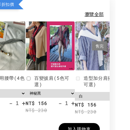
享折扣價
瀏覽全部
售完
用腰帶(4色
百變披肩(5色可
造型加分肩搭(4色
選)
可選)
-
+
-
+
NT$ 156
N
NT$ 156
NT$ 230
N
NT$ 230
加入購物車