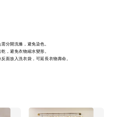
色需分開洗滌，避免染色。
烘乾，避免衣物縮水變形。
時反面放入洗衣袋，可延長衣物壽命。