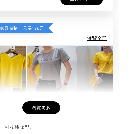
防曬透氣棉T 只要190元
瀏覽全部
希望相隨雙面T
每日一笑雙面T
面T (3色
瀏覽更多
台，可收腰版型。
-
+
-
+
-
+
NT$ 190
NT$ 190
N