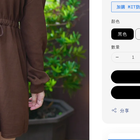
加購 MIT
顏色
黑色
數量
分享