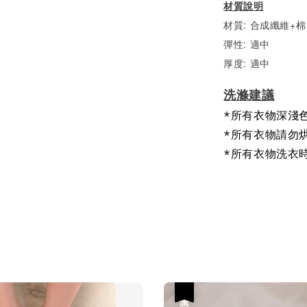
材質說明
材質: 合成纖維+棉
彈性: 適中
厚度: 適中
洗滌建議
*所有衣物深淺
*所有衣物請勿
*所有衣物洗衣
優惠