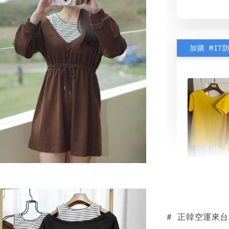
加購 MIT
素色雙
可選)
# 正韓空運來
NT$ 190