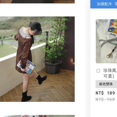
加購配件 
珍珠萬
可選)
NT$ 109
NT$ 160