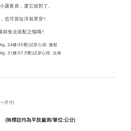
NT$ 450
NT$ 450
N
要小露香肩，選它就對了。
衣，也可當短洋裝單穿!
加入購物車
，讓妳免去搭配之惱哦!
2kg, 24腰/35臀)試穿心得: 微鬆
1kg, 31腰/37.5臀)試穿心得:
合身
一尺寸)