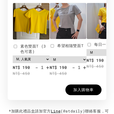
每日一笑雙
希望相隨雙面T
素色雙面T (3
色可選)
-
NT$ 190
NT$ 450
-
+
-
+
NT$ 190
NT$ 190
NT$ 450
NT$ 450
加入購物車
*加購此禮品盒請加官方
Line
(@atdaily)聯絡客服，可