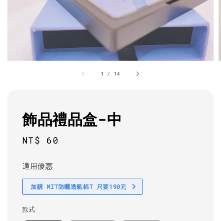
1
/
14
飾品禮品盒-中
Regular
NT$ 60
price
適用優惠
加購 MIT防曬透氣棉T 只要190元
款式