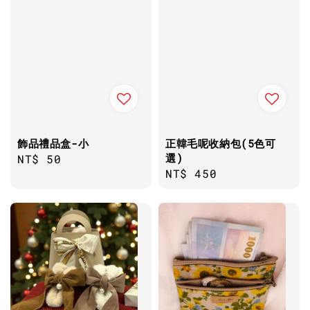
飾品禮品盒-小
正韓毛呢收納包(5色可
選)
Regular
NT$ 50
Regular
NT$ 450
price
price