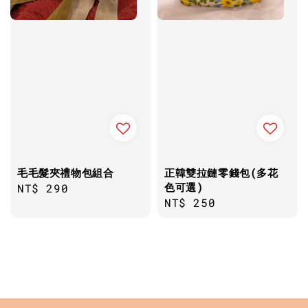
毛毛髮夾禮物包組合
正韓雙拉鏈零錢包(多花
色可選)
Regular
NT$ 290
Regular
NT$ 250
price
price