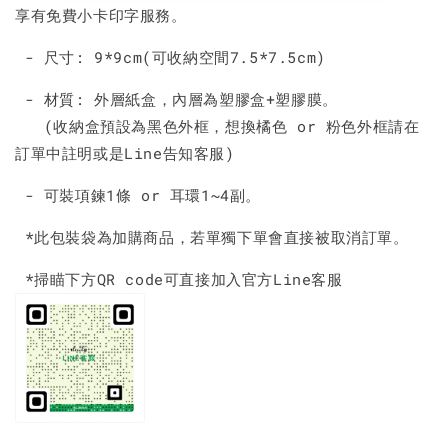
享有免費小卡印字服務。
- 尺寸: 9*9cm(可收納空間7.5*7.5cm)
- 材質: 外層紙盒，內層為塑膠盒+塑膠膜。
(收納盒預設為黑色外框，想換橘色 or 粉色外框請在
訂單中註明或是Line告知客服)
- 可裝項鍊1條 or 耳環1~4副。
*此包裝袋為加購商品，若單獨下單會直接被取消訂單。
*掃瞄下方QR code可直接加入官方Line客服