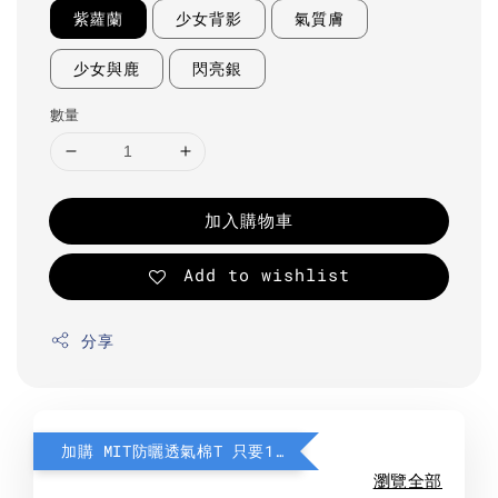
紫蘿蘭
少女背影
氣質膚
少女與鹿
閃亮銀
數量
加入購物車
Add to wishlist
分享
加購 MIT防曬透氣棉T 只要190元
瀏覽全部