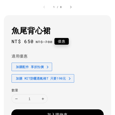
1
/
8
魚尾背心裙
Sale
NT$ 650
Regular
優惠
NT$ 780
price
price
適用優惠
加購配件 享折扣價
加購 MIT防曬透氣棉T 只要190元
數量
加入購物車