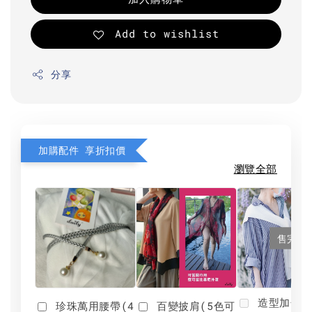
Add to wishlist
分享
加購配件 享折扣價
瀏覽全部
售完
造型加分肩
珍珠萬用腰帶(4
百變披肩(5色可