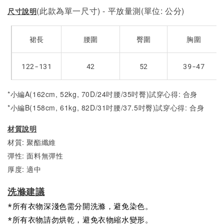
(此款為單一尺寸) - 平放量測(單位: 公分)
尺寸說明
裙長
腰圍
臀圍
胸圍
122-131
42
52
39-47
*小編A(162cm, 52kg, 70D/24吋腰/35吋臀)試穿心得: 合身
*小編B(158cm, 61kg, 82D/31吋腰/37.5吋臀)試穿心得:
合身
材質說明
材質: 聚酯纖維
彈性: 面料無彈性
厚度: 適中
洗滌建議
*所有衣物深淺色需分開洗滌，避免染色。
*所有衣物請勿烘乾，避免衣物縮水變形。