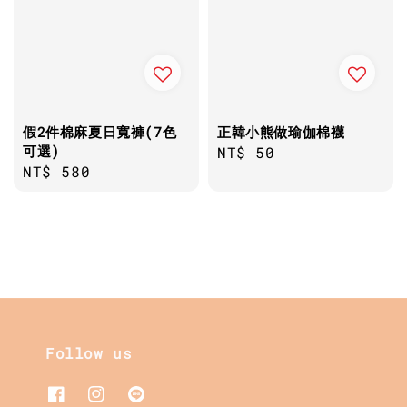
假2件棉麻夏日寬褲(7色
正韓小熊做瑜伽棉襪
可選)
Regular
NT$ 50
Regular
NT$ 580
price
price
Follow us