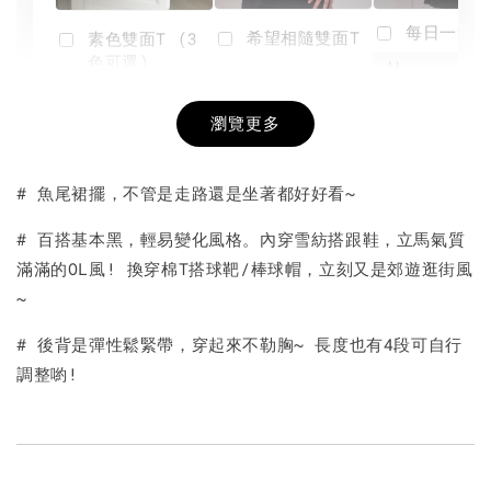
每日一笑雙
希望相隨雙面T
素色雙面T (3
色可選)
-
NT$ 190
瀏覽更多
NT$ 450
-
+
-
+
NT$ 190
NT$ 190
NT$ 450
NT$ 450
# 魚尾裙擺，不管是走路還是坐著都好好看~
加入購物車
# 百搭基本黑，輕易變化風格。內穿雪紡搭跟鞋，立馬氣質
滿滿的OL風! 換穿棉T搭球靶/棒球帽，立刻又是郊遊逛街風
~
# 後背是彈性鬆緊帶，穿起來不勒胸~ 長度也有4段可自行
調整喲!