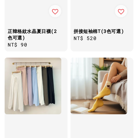
正韓格紋水晶夏日襪(2
拼接短袖棉T(3色可選)
色可選)
Regular
NT$ 520
Regular
NT$ 90
price
price