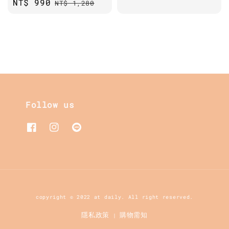
Sale
NT$ 990
Regular
NT$ 1,280
price
price
price
Follow us
copyright © 2022 at daily. All right reserved.
隱私政策
購物需知
|