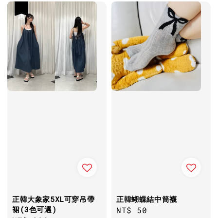
優惠
正韓大象家5XL可穿吊帶
正韓蝴蝶結中筒襪
裙(3色可選)
Regular
NT$ 50