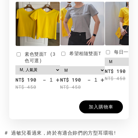
每日一笑雙
希望相隨雙面T
素色雙面T (3
色可選)
-
NT$ 190
NT$ 450
-
+
-
+
NT$ 190
NT$ 190
NT$ 450
NT$ 450
加入購物車
# 過敏兒看過來，終於有適合妳們的方型耳環啦!