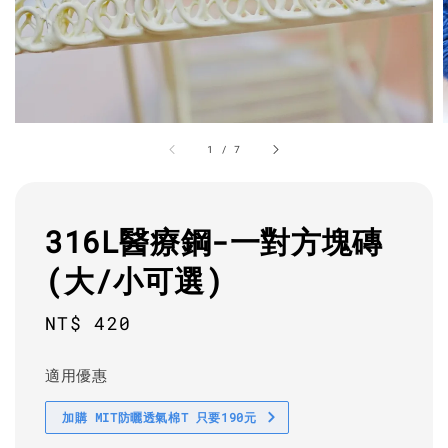
1
/
7
316L醫療鋼-一對方塊磚
(大/小可選)
Regular
NT$ 420
price
適用優惠
加購 MIT防曬透氣棉T 只要190元