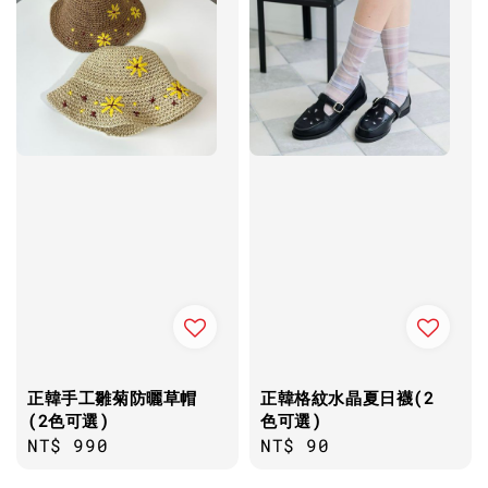
正韓手工雛菊防曬草帽
正韓格紋水晶夏日襪(2
(2色可選)
色可選)
Regular
NT$ 990
Regular
NT$ 90
price
price