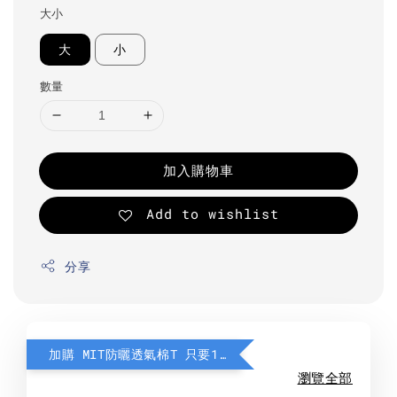
大小
大
小
數量
加入購物車
Add to wishlist
分享
加購 MIT防曬透氣棉T 只要190元
瀏覽全部