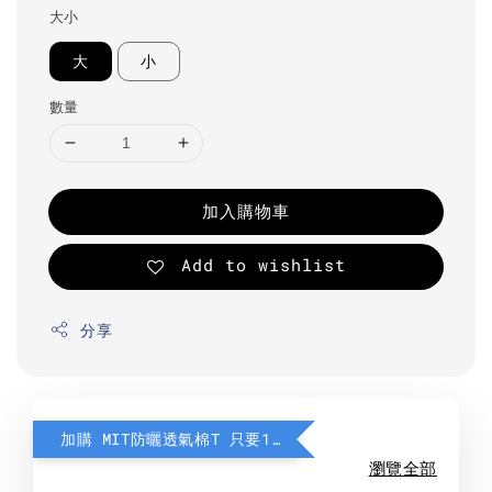
大小
大
小
數量
加入購物車
Add to wishlist
分享
加購 MIT防曬透氣棉T 只要190元
瀏覽全部