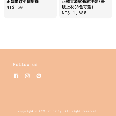
正韓條紋小貓短襪
正韓大象家條紋洋裝/長
版上衣(3色可選)
Regular
NT$ 50
Regular
NT$ 1,680
price
price
Follow us
copyright © 2022 at daily. All right reserved.