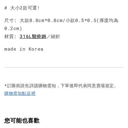
# 大小2款可選!
尺寸: 大款0.8cm*0.8cm/小款0.5*0.5(厚度均為
0.2cm)
材質:
316L醫療鋼
／細針
made in Korea
*訂購前請先詳讀購物需知，下單後即代表同意賣場規定。
購物需知點這裡
您可能也喜歡