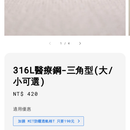
1
/
4
316L醫療鋼-三角型(大/
小可選)
Regular
NT$ 420
price
適用優惠
加購 MIT防曬透氣棉T 只要190元