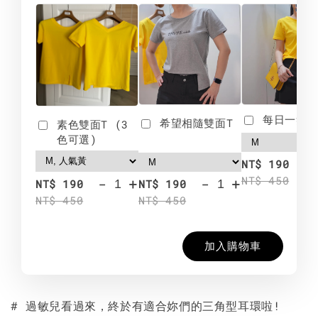
每日一笑雙
希望相隨雙面T
素色雙面T (3
色可選)
-
NT$ 190
NT$ 450
-
+
-
+
NT$ 190
NT$ 190
NT$ 450
NT$ 450
加入購物車
# 過敏兒看過來，終於有適合妳們的三角型耳環啦!