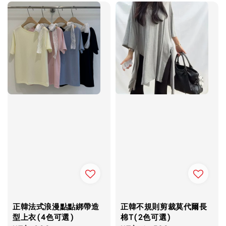
正韓法式浪漫點點綁帶造
正韓不規則剪裁莫代爾長
型上衣(4色可選)
棉T(2色可選)