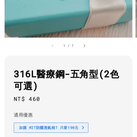
1
/
7
316L醫療鋼-五角型(2色
可選)
Regular
NT$ 460
price
適用優惠
加購 MIT防曬透氣棉T 只要190元