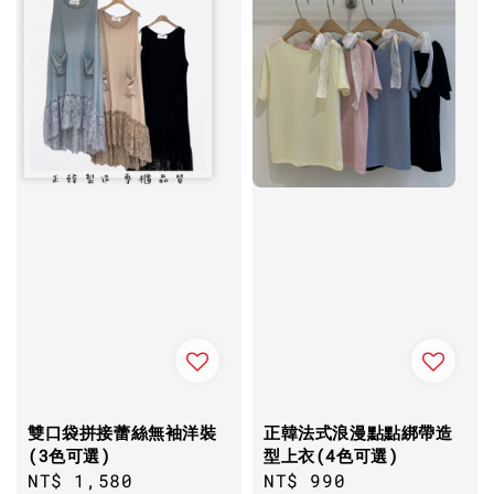
雙口袋拼接蕾絲無袖洋裝
正韓法式浪漫點點綁帶造
(3色可選)
型上衣(4色可選)
Regular
NT$ 1,580
Regular
NT$ 990