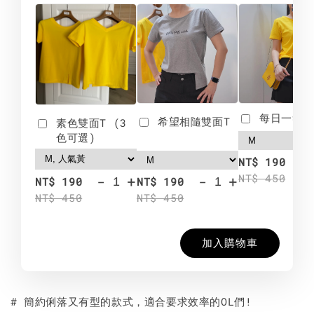
每日一笑雙
希望相隨雙面T
素色雙面T (3
色可選)
-
NT$ 190
NT$ 450
-
+
-
+
NT$ 190
NT$ 190
NT$ 450
NT$ 450
加入購物車
# 簡約俐落又有型的款式，適合要求效率的OL們!