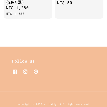
(2色可選)
Regular
NT$ 50
Sale
NT$ 1,280
Regular
price
price
price
NT$ 1,680
Follow us
copyright © 2022 at daily. All right reserved.