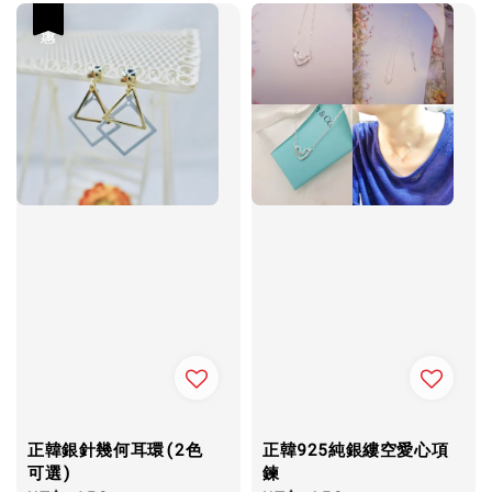
優惠
正韓銀針幾何耳環(2色
正韓925純銀縷空愛心項
可選)
鍊