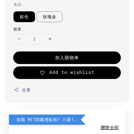
大小
銀色
玫瑰金
數量
加入購物車
Add to wishlist
分享
加購 MIT防曬透氣棉T 只要190元
瀏覽全部