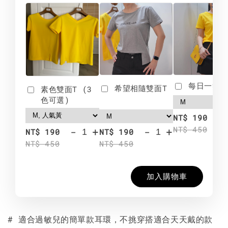
每日一笑雙
希望相隨雙面T
素色雙面T (3
色可選)
-
NT$ 190
NT$ 450
-
+
-
+
NT$ 190
NT$ 190
NT$ 450
NT$ 450
加入購物車
# 適合過敏兒的簡單款耳環，不挑穿搭適合天天戴的款