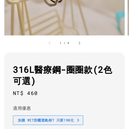
1
/
4
316L醫療鋼-圈圈款(2色
可選)
Regular
NT$ 460
price
適用優惠
加購 MIT防曬透氣棉T 只要190元