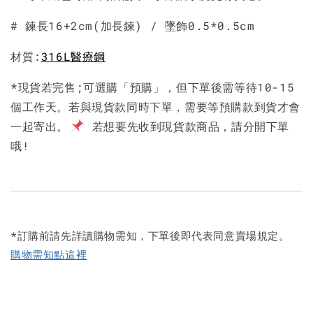
# 鍊長16+2cm(加長鍊) / 墜飾0.5*0.5cm
材質:
316L醫療鋼
*現貨若完售;可選購「預購」，但下單後需等待10-15
個工作天。若與現貨款同時下單，需要等預購款到貨才會
一起寄出。
若想要先收到現貨款商品，請分開下單
哦!
*訂購前請先詳讀購物需知，下單後即代表同意賣場規定。
購物需知點這裡