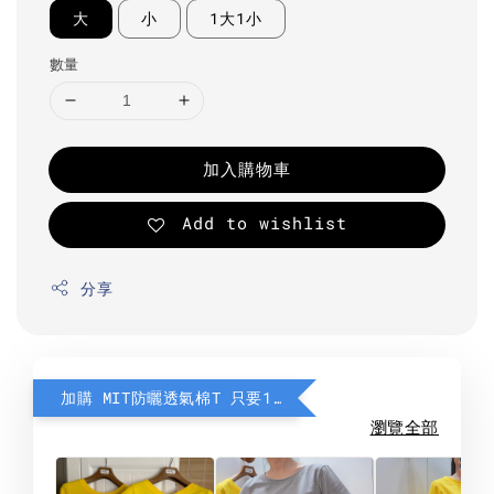
大
小
1大1小
數量
加入購物車
Add to wishlist
分享
加購 MIT防曬透氣棉T 只要190元
瀏覽全部