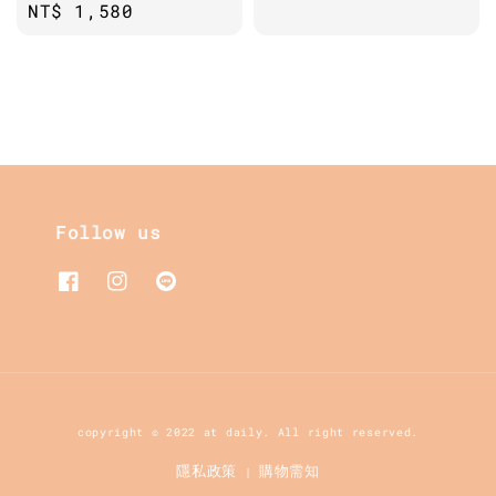
Regular
NT$ 1,580
price
price
Follow us
copyright © 2022 at daily. All right reserved.
隱私政策
購物需知
|