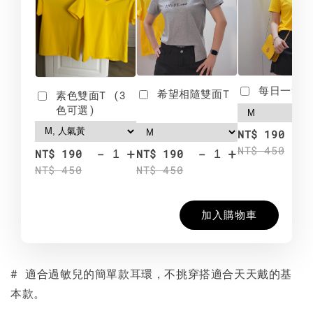
每日一笑雙
希望相隨雙面T
素色雙面T (3
色可選)
-
NT$ 190
NT$ 450
-
+
-
+
NT$ 190
NT$ 190
NT$ 450
NT$ 450
加入購物車
# 適合過敏兒的簡單款耳環，不挑穿搭適合天天戴的基
本款。